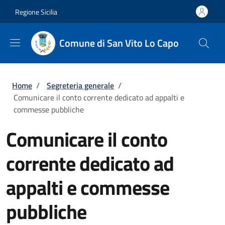
Salta al contenuto principale
Skip to footer content
Regione Sicilia
Comune di San Vito Lo Capo
Briciole di pane
Home
/
Segreteria generale
/
Comunicare il conto corrente dedicato ad appalti e
commesse pubbliche
Comunicare il conto
corrente dedicato ad
appalti e commesse
pubbliche