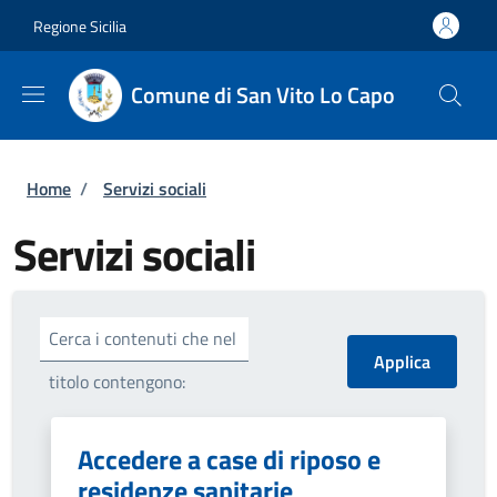
Salta al contenuto principale
Skip to footer content
Regione Sicilia
Comune di San Vito Lo Capo
Briciole di pane
Home
/
Servizi sociali
Servizi sociali
Cerca i contenuti che nel
titolo contengono:
Accedere a case di riposo e
residenze sanitarie