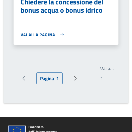
Chiedere la concessione del
bonus acqua o bonus idrico
VAI ALLA PAGINA
Scrivi il
Vai a…
Pagina
1
Pagina precedente
Pagina attuale
Pagina successiva