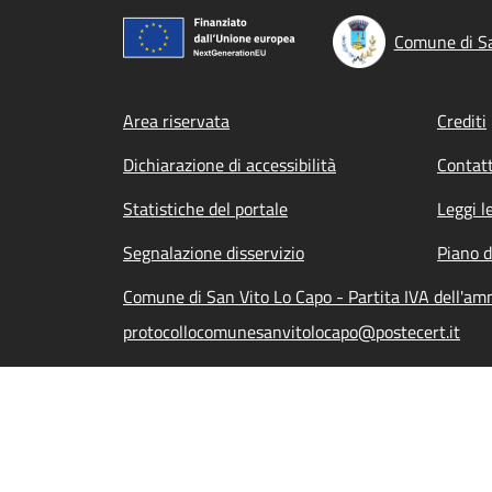
Comune di Sa
Footer menu
Area riservata
Crediti
Dichiarazione di accessibilità
Contatt
Statistiche del portale
Leggi l
Segnalazione disservizio
Piano d
Comune di San Vito Lo Capo - Partita IVA dell'a
protocollocomunesanvitolocapo@postecert.it