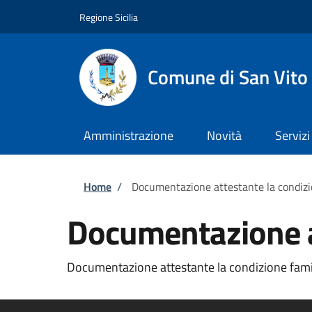
Salta al contenuto principale
Skip to footer content
Regione Sicilia
Comune di San Vito
Amministrazione
Novità
Servizi
Briciole di pane
Home
/
Documentazione attestante la condizi
Documentazione at
Documentazione attestante la condizione familia