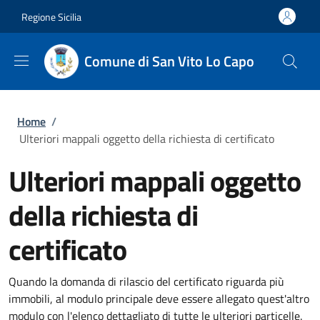
Salta al contenuto principale
Skip to footer content
Regione Sicilia
Comune di San Vito Lo Capo
Briciole di pane
Home
/
Ulteriori mappali oggetto della richiesta di certificato
Ulteriori mappali oggetto
della richiesta di
certificato
Quando la domanda di rilascio del certificato riguarda più
immobili, al modulo principale deve essere allegato quest'altro
modulo con l'elenco dettagliato di tutte le ulteriori particelle.