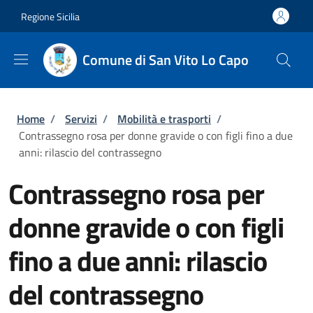
Salta al contenuto principale
Skip to footer content
Regione Sicilia
Comune di San Vito Lo Capo
Briciole di pane
Home
/
Servizi
/
Mobilità e trasporti
/
Contrassegno rosa per donne gravide o con figli fino a due
anni: rilascio del contrassegno
Contrassegno rosa per
donne gravide o con figli
fino a due anni: rilascio
del contrassegno