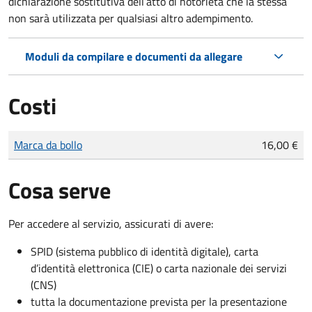
dichiarazione sostitutiva dell’atto di notorietà che la stessa
non sarà utilizzata per qualsiasi altro adempimento.
Moduli da compilare e documenti da allegare
Costi
Tipo di pagamento
Importo
Marca da bollo
16,00 €
Cosa serve
Per accedere al servizio, assicurati di avere:
SPID (sistema pubblico di identità digitale), carta
d’identità elettronica (CIE) o carta nazionale dei servizi
(CNS)
tutta la documentazione prevista per la presentazione