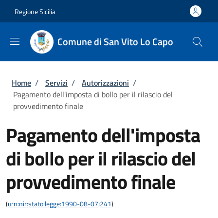
Salta al contenuto principale
Skip to footer content
Regione Sicilia
Comune di San Vito Lo Capo
Briciole di pane
Home
/
Servizi
/
Autorizzazioni
/
Pagamento dell'imposta di bollo per il rilascio del
provvedimento finale
Pagamento dell'imposta
di bollo per il rilascio del
provvedimento finale
(
urn:nir:stato:legge:1990-08-07;241
)