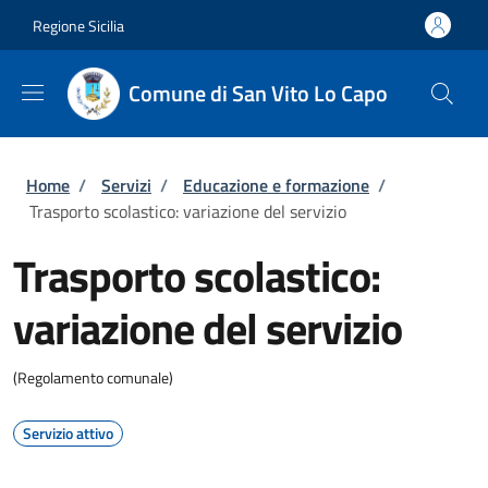
Salta al contenuto principale
Skip to footer content
Regione Sicilia
Comune di San Vito Lo Capo
Briciole di pane
Home
/
Servizi
/
Educazione e formazione
/
Trasporto scolastico: variazione del servizio
Trasporto scolastico:
variazione del servizio
(Regolamento comunale)
Servizio attivo