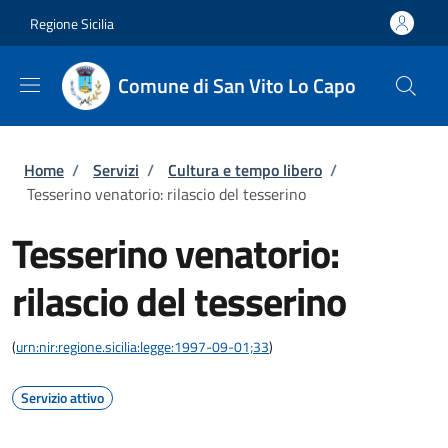
Salta al contenuto principale
Skip to footer content
Regione Sicilia
Comune di San Vito Lo Capo
Briciole di pane
Home
/
Servizi
/
Cultura e tempo libero
/
Tesserino venatorio: rilascio del tesserino
Tesserino venatorio:
rilascio del tesserino
(
urn:nir:regione.sicilia:legge:1997-09-01;33
)
Servizio attivo