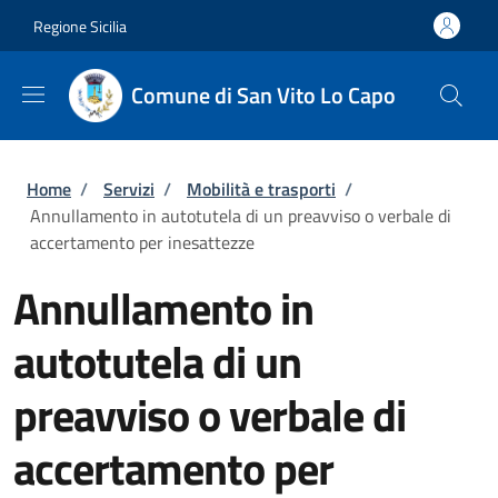
Salta al contenuto principale
Skip to footer content
Regione Sicilia
Comune di San Vito Lo Capo
Briciole di pane
Home
/
Servizi
/
Mobilità e trasporti
/
Annullamento in autotutela di un preavviso o verbale di
accertamento per inesattezze
Annullamento in
autotutela di un
preavviso o verbale di
accertamento per