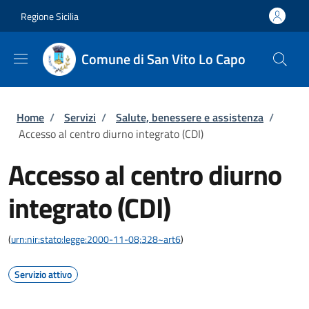
Salta al contenuto principale
Skip to footer content
Regione Sicilia
Comune di San Vito Lo Capo
Briciole di pane
Home
/
Servizi
/
Salute, benessere e assistenza
/
Accesso al centro diurno integrato (CDI)
Accesso al centro diurno
integrato (CDI)
(
urn:nir:stato:legge:2000-11-08;328~art6
)
Servizio attivo