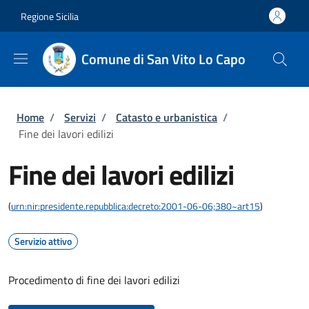
Salta al contenuto principale
Skip to footer content
Regione Sicilia
Comune di San Vito Lo Capo
Briciole di pane
Home
/
Servizi
/
Catasto e urbanistica
/
Fine dei lavori edilizi
Fine dei lavori edilizi
(
urn:nir:presidente.repubblica:decreto:2001-06-06;380~art15
)
Servizio attivo
Procedimento di fine dei lavori edilizi