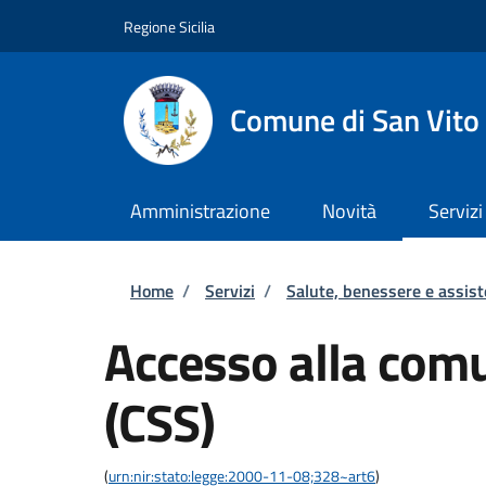
Salta al contenuto principale
Skip to footer content
Regione Sicilia
Comune di San Vito
Amministrazione
Novità
Servizi
Briciole di pane
Home
/
Servizi
/
Salute, benessere e assis
Accesso alla comu
(CSS)
(
urn:nir:stato:legge:2000-11-08;328~art6
)