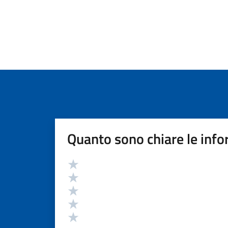
Quanto sono chiare le info
Valutazione
Valuta 5 stelle su 5
Valuta 4 stelle su 5
Valuta 3 stelle su 5
Valuta 2 stelle su 5
Valuta 1 stelle su 5