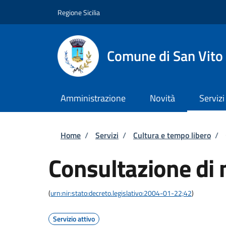
Salta al contenuto principale
Skip to footer content
Regione Sicilia
Comune di San Vito
Amministrazione
Novità
Servizi
Briciole di pane
Home
/
Servizi
/
Cultura e tempo libero
/
Consultazione di 
(
urn:nir:stato:decreto.legislativo:2004-01-22;42
)
Servizio attivo