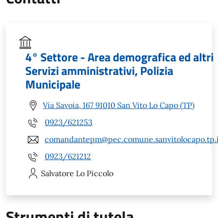
4° Settore - Area demografica ed altri
Servizi amministrativi, Polizia
Municipale
Via Savoia, 167 91010 San Vito Lo Capo (TP)
0923/621253
comandantepm@pec.comune.sanvitolocapo.tp.i
0923/621212
Salvatore
Lo Piccolo
Strumenti di tutela