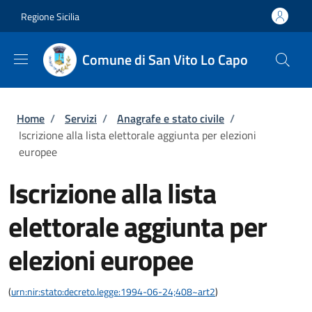
Salta al contenuto principale
Skip to footer content
Regione Sicilia
Comune di San Vito Lo Capo
Briciole di pane
Home
/
Servizi
/
Anagrafe e stato civile
/
Iscrizione alla lista elettorale aggiunta per elezioni
europee
Iscrizione alla lista
elettorale aggiunta per
elezioni europee
(
urn:nir:stato:decreto.legge:1994-06-24;408~art2
)