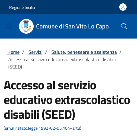
Salta al contenuto principale
Skip to footer content
Regione Sicilia
Comune di San Vito Lo Capo
Briciole di pane
Home
/
Servizi
/
Salute, benessere e assistenza
/
Accesso al servizio educativo extrascolastico disabili
(SEED)
Accesso al servizio
educativo extrascolastico
disabili (SEED)
(
urn:nir:stato:legge:1992-02-05;104~art8
)