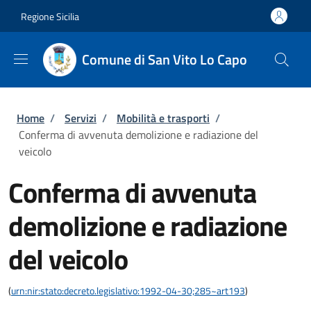
Salta al contenuto principale
Skip to footer content
Regione Sicilia
Comune di San Vito Lo Capo
Briciole di pane
Home
/
Servizi
/
Mobilità e trasporti
/
Conferma di avvenuta demolizione e radiazione del
veicolo
Conferma di avvenuta
demolizione e radiazione
del veicolo
(
urn:nir:stato:decreto.legislativo:1992-04-30;285~art193
)