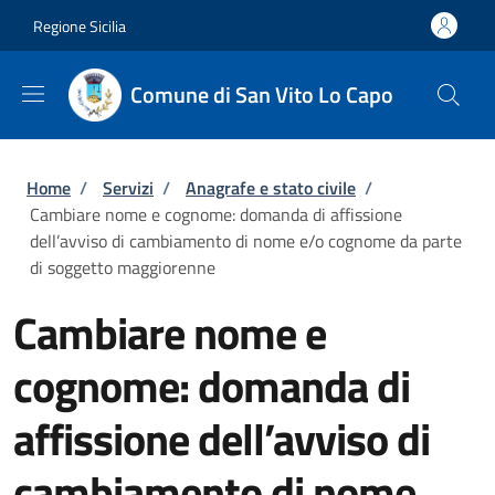
Salta al contenuto principale
Skip to footer content
Regione Sicilia
Comune di San Vito Lo Capo
Briciole di pane
Home
/
Servizi
/
Anagrafe e stato civile
/
Cambiare nome e cognome: domanda di affissione
dell’avviso di cambiamento di nome e/o cognome da parte
di soggetto maggiorenne
Cambiare nome e
cognome: domanda di
affissione dell’avviso di
cambiamento di nome