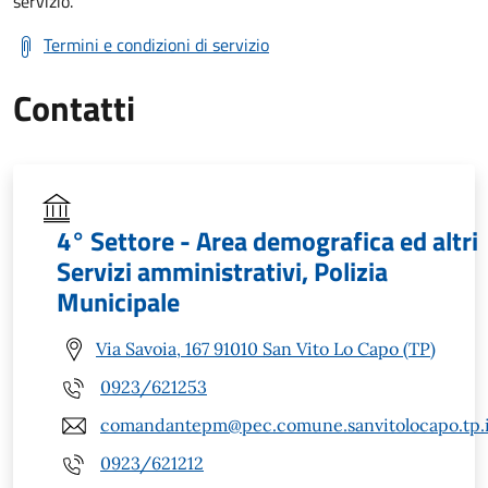
servizio.
Termini e condizioni di servizio
Contatti
4° Settore - Area demografica ed altri
Servizi amministrativi, Polizia
Municipale
Via Savoia, 167 91010 San Vito Lo Capo (TP)
0923/621253
comandantepm@pec.comune.sanvitolocapo.tp.i
0923/621212