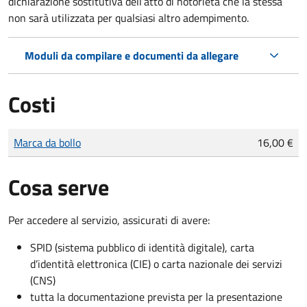
dichiarazione sostitutiva dell’atto di notorietà che la stessa
non sarà utilizzata per qualsiasi altro adempimento.
Moduli da compilare e documenti da allegare
Costi
Tipo di pagamento
Importo
Marca da bollo
16,00 €
Cosa serve
Per accedere al servizio, assicurati di avere:
SPID (sistema pubblico di identità digitale), carta
d’identità elettronica (CIE) o carta nazionale dei servizi
(CNS)
tutta la documentazione prevista per la presentazione