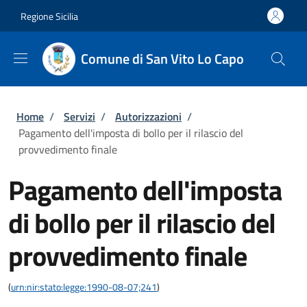
Salta al contenuto principale
Skip to footer content
Regione Sicilia
Comune di San Vito Lo Capo
Briciole di pane
Home
/
Servizi
/
Autorizzazioni
/
Pagamento dell'imposta di bollo per il rilascio del
provvedimento finale
Pagamento dell'imposta
di bollo per il rilascio del
provvedimento finale
(
urn:nir:stato:legge:1990-08-07;241
)