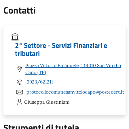
Contatti
2° Settore - Servizi Finanziari e
tributari
Piazza Vittorio Emanuele, 1 91010 San Vito Lo
Capo (TP)
0923/621211
protocollocomunesanvitolocapo@postecert.it
Giuseppa
Giustiniani
Strumenti di tutela