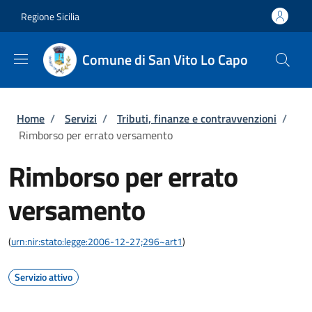
Salta al contenuto principale
Skip to footer content
Regione Sicilia
Comune di San Vito Lo Capo
Briciole di pane
Home
/
Servizi
/
Tributi, finanze e contravvenzioni
/
Rimborso per errato versamento
Rimborso per errato
versamento
(
urn:nir:stato:legge:2006-12-27;296~art1
)
Servizio attivo