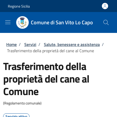
Salta al contenuto principale
Skip to footer content
Regione Sicilia
Comune di San Vito Lo Capo
Briciole di pane
Home
/
Servizi
/
Salute, benessere e assistenza
/
Trasferimento della proprietà del cane al Comune
Trasferimento della
proprietà del cane al
Comune
(Regolamento comunale)
Servizio attivo