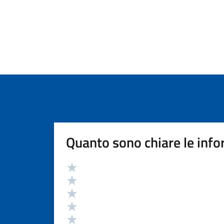
Quanto sono chiare le info
Valutazione
Valuta 5 stelle su 5
Valuta 4 stelle su 5
Valuta 3 stelle su 5
Valuta 2 stelle su 5
Valuta 1 stelle su 5