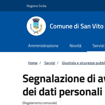
Salta al contenuto principale
Skip to footer content
Regione Sicilia
Comune di San Vito
Amministrazione
Novità
Servizi
Briciole di pane
Home
/
Servizi
/
Giustizia e sicurezza pubbl
Segnalazione di a
dei dati personali
(Regolamento comunale)