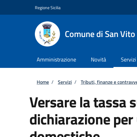
Salta al contenuto principale
Skip to footer content
Regione Sicilia
Comune di San Vito
Amministrazione
Novità
Servizi
Briciole di pane
Home
/
Servizi
/
Tributi, finanze e contravv
Versare la tassa su
dichiarazione per
domestiche