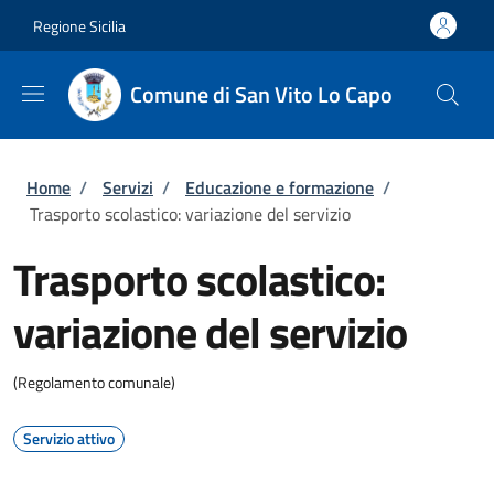
Salta al contenuto principale
Skip to footer content
Regione Sicilia
Comune di San Vito Lo Capo
Briciole di pane
Home
/
Servizi
/
Educazione e formazione
/
Trasporto scolastico: variazione del servizio
Trasporto scolastico:
variazione del servizio
(Regolamento comunale)
Servizio attivo