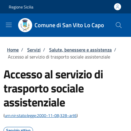
Salta al contenuto principale
Skip to footer content
Regione Sicilia
Comune di San Vito Lo Capo
Briciole di pane
Home
/
Servizi
/
Salute, benessere e assistenza
/
Accesso al servizio di trasporto sociale assistenziale
Accesso al servizio di
trasporto sociale
assistenziale
(
urn:nir:stato:legge:2000-11-08;328~art6
)
Servizio attivo