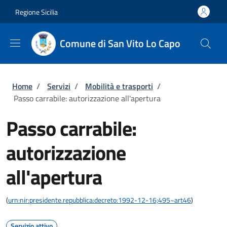
Salta al contenuto principale
Skip to footer content
Regione Sicilia
Comune di San Vito Lo Capo
Briciole di pane
Home
/
Servizi
/
Mobilità e trasporti
/
Passo carrabile: autorizzazione all'apertura
Passo carrabile:
autorizzazione
all'apertura
(
urn:nir:presidente.repubblica:decreto:1992-12-16;495~art46
)
Servizio attivo